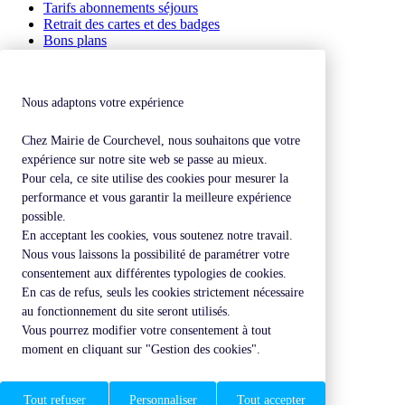
Tarifs abonnements séjours
Retrait des cartes et des badges
Bons plans
Dates et tarifs
Contact
Nous adaptons votre expérience
Courchevel Parc Auto
Chez Mairie de Courchevel, nous souhaitons que votre
Mairie de Courchevel
228, rue de la mairie
expérience sur notre site web se passe au mieux.
Saint-Bon
Pour cela, ce site utilise des cookies pour mesurer la
73120 COURCHEVEL
performance et vous garantir la meilleure expérience
possible.
Téléphone : 04 79 08 48 78
En acceptant les cookies, vous soutenez notre travail.
Contacter par mail
Nous vous laissons la possibilité de paramétrer votre
Mentions légales
consentement aux différentes typologies de cookies.
En cas de refus, seuls les cookies strictement nécessaire
au fonctionnement du site seront utilisés.
Vous pourrez modifier votre consentement à tout
moment en cliquant sur "Gestion des cookies".
Revenir en haut de page
Tout refuser
Personnaliser
Tout accepter