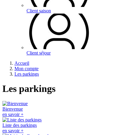
Client saison
Client séjour
Accueil
Mon compte
Les parkings
Les parkings
Bienvenue
en savoir +
Liste des parkings
en savoir +