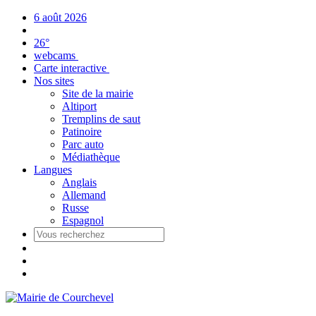
Panneau de gestion des cookies
6 août 2026
26°
webcams
Carte interactive
Nos sites
Site de la mairie
Altiport
Tremplins de saut
Patinoire
Parc auto
Médiathèque
Langues
Anglais
Allemand
Russe
Espagnol